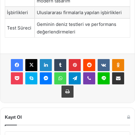
modern tasarım
İşbirlikleri
Uluslararası firmalarla yapılan işbirlikleri
Geminin deniz testleri ve performans
Test Süreci
değerlendirmeleri
Facebook
X
LinkedIn
Tumblr
Pinterest
Reddit
VKontakte
Odnok
Pocket
Skype
Messenger
WhatsApp
Telegram
Viber
Line
E-Posta ile payla
Yazdır
Kayıt Ol