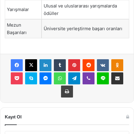
Ulusal ve uluslararası yarışmalarda
Yarışmalar
ödüller
Mezun
Üniversite yerleştirme başarı oranları
Başarıları
Facebook
X
LinkedIn
Tumblr
Pinterest
Reddit
VKontakte
Odnok
Pocket
Skype
Messenger
WhatsApp
Telegram
Viber
Line
E-Posta ile payla
Yazdır
Kayıt Ol