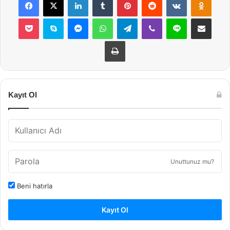
Pocket
Skype
Messenger
WhatsApp
Telegram
Viber
Line
E-Posta ile payla
Yazdır
Kayıt Ol
Unuttunuz mu?
Beni hatırla
Kayıt Ol