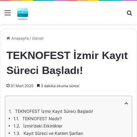
Menü
Ar
Anasayfa
/
Genel
TEKNOFEST İzmir Kayıt
Süreci Başladı!
31 Mart 2025
3 dakika okuma süresi
TEKNOFEST İzmir Kayıt Süreci Başladı!
TEKNOFEST Nedir?
İzmir’deki Etkinlikler
Kayıt Süreci ve Katılım Şartları