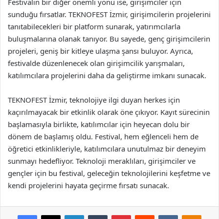
Festivalin bir diğer önemli yönü ise, girişimciler için
sunduğu fırsatlar. TEKNOFEST İzmir, girişimcilerin projelerini
tanıtabilecekleri bir platform sunarak, yatırımcılarla
buluşmalarına olanak tanıyor. Bu sayede, genç girişimcilerin
projeleri, geniş bir kitleye ulaşma şansı buluyor. Ayrıca,
festivalde düzenlenecek olan girişimcilik yarışmaları,
katılımcılara projelerini daha da geliştirme imkanı sunacak.
TEKNOFEST İzmir, teknolojiye ilgi duyan herkes için
kaçırılmayacak bir etkinlik olarak öne çıkıyor. Kayıt sürecinin
başlamasıyla birlikte, katılımcılar için heyecan dolu bir
dönem de başlamış oldu. Festival, hem eğlenceli hem de
öğretici etkinlikleriyle, katılımcılara unutulmaz bir deneyim
sunmayı hedefliyor. Teknoloji meraklıları, girişimciler ve
gençler için bu festival, geleceğin teknolojilerini keşfetme ve
kendi projelerini hayata geçirme fırsatı sunacak.
Facebook
X
LinkedIn
Tumblr
Pinterest
Reddit
VKontakte
Odnok