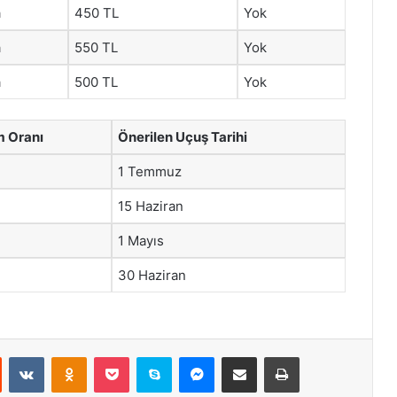
a
450 TL
Yok
a
550 TL
Yok
a
500 TL
Yok
m Oranı
Önerilen Uçuş Tarihi
1 Temmuz
15 Haziran
1 Mayıs
30 Haziran
st
Reddit
VKontakte
Odnoklassniki
Pocket
Skype
Messenger
E-Posta ile paylaş
Yazdır