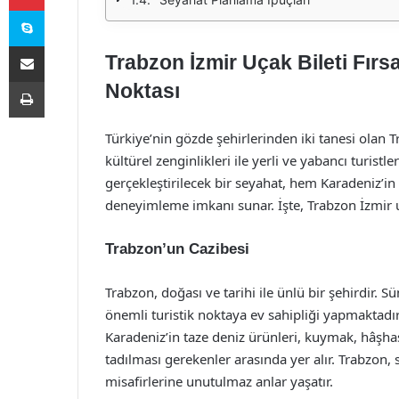
Skype
E-Posta ile paylaş
Trabzon İzmir Uçak Bileti Fırs
Yazdır
Noktası
Türkiye’nin gözde şehirlerinden iki tanesi olan Tr
kültürel zenginlikleri ile yerli ve yabancı turistle
gerçekleştirilecek bir seyahat, hem Karadeniz’in 
deneyimleme imkanı sunar. İşte, Trabzon İzmir uç
Trabzon’un Cazibesi
Trabzon, doğası ve tarihi ile ünlü bir şehirdir. 
önemli turistik noktaya ev sahipliği yapmaktadır.
Karadeniz’in taze deniz ürünleri, kuymak, hâşhaşlı
tadılması gerekenler arasında yer alır. Trabzon, 
misafirlerine unutulmaz anlar yaşatır.