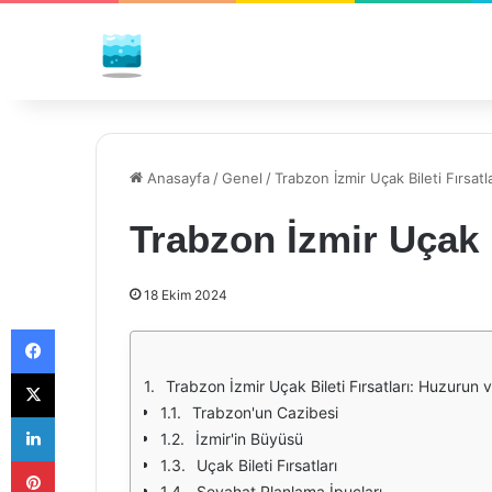
Anasayfa
/
Genel
/
Trabzon İzmir Uçak Bileti Fırsatla
Trabzon İzmir Uçak B
18 Ekim 2024
Facebook
X
Trabzon İzmir Uçak Bileti Fırsatları: Huzurun
Trabzon'un Cazibesi
LinkedIn
İzmir'in Büyüsü
Pinterest
Uçak Bileti Fırsatları
Seyahat Planlama İpuçları