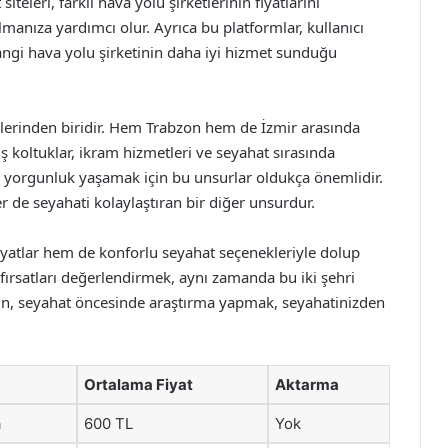
iteleri, farklı hava yolu şirketlerinin fiyatlarını
manıza yardımcı olur. Ayrıca bu platformlar, kullanıcı
ngi hava yolu şirketinin daha iyi hizmet sunduğu
klerinden biridir. Hem Trabzon hem de İzmir arasında
ş koltuklar, ikram hizmetleri ve seyahat sırasında
z yorgunluk yaşamak için bu unsurlar oldukça önemlidir.
er de seyahati kolaylaştıran bir diğer unsurdur.
fiyatlar hem de konforlu seyahat seçenekleriyle dolup
i fırsatları değerlendirmek, aynı zamanda bu iki şehri
yın, seyahat öncesinde araştırma yapmak, seyahatinizden
Ortalama Fiyat
Aktarma
a
600 TL
Yok