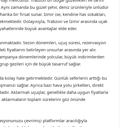
ajı mevcuttur. Trabzon’un doğal güzellikleri ve tarihi
ır. Aynı zamanda bu güzel şehir, deniz ürünleriyle ünlüdür
arika bir fırsat sunar. İzmir ise, kendine has sokakları,
ini çekmektedir. Dolayısıyla, Trabzon ve İzmir arasında uçak
yahatlerinde büyük avantajlar elde eder.
bulunmaktadır. Sezon dönemleri, uçuş süresi, rezervasyon
leti fiyatlarını belirleyen unsurlar arasında yer alır.
 kampanya dönemlerinde yolcular, büyük indirimlerden
e grup gezileri için de büyük tasarruf sağlar.
da kolay hale getirmektedir. Günlük seferlerin arttığı bu
anızı sağlar. Ayrıca bazı hava yolu şirketleri, direkt
adır. Aktarmalı uçuşlar, genellikle daha uygun fiyatlarla
, aktarmaların toplam sürelerini göz önünde
vasyonunuzu çevrimiçi platformlar aracılığıyla