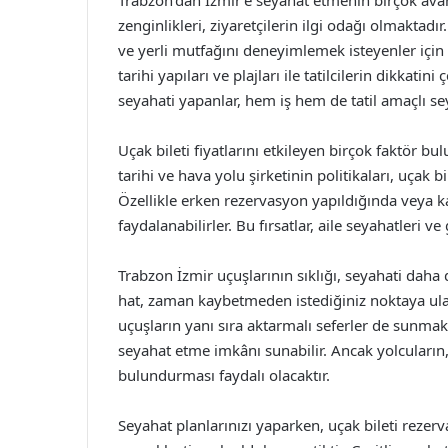
Trabzon’dan İzmir’e seyahat etmenin birçok avant
zenginlikleri, ziyaretçilerin ilgi odağı olmaktad
ve yerli mutfağını deneyimlemek isteyenler için h
tarihi yapıları ve plajları ile tatilcilerin dikkat
seyahati yapanlar, hem iş hem de tatil amaçlı se
Uçak bileti fiyatlarını etkileyen birçok faktör 
tarihi ve hava yolu şirketinin politikaları, uçak bi
Özellikle erken rezervasyon yapıldığında veya
faydalanabilirler. Bu fırsatlar, aile seyahatleri v
Trabzon İzmir uçuşlarının sıklığı, seyahati daha 
hat, zaman kaybetmeden istediğiniz noktaya ulaşm
uçuşların yanı sıra aktarmalı seferler de sunmakt
seyahat etme imkânı sunabilir. Ancak yolcuların
bulundurması faydalı olacaktır.
Seyahat planlarınızı yaparken, uçak bileti rezer