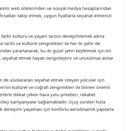
resmi web sitelerinden ve sosyal medya hesaplarından
fırsatları takip etmek, uygun fiyatlarla seyahat etmenizi
i farklı kültürü ve yaşam tarzını deneyimlemek adına
e tarihi ve kültürel zenginlikleri ile her iki şehir de
arından yararlanarak, bu iki güzel şehri keşfetmek için bir
 seyahat etmek hayatı zenginleştirir ve unutulmaz anılar
em de uluslararası seyahat etmek isteyen yolcular için
e’nin kültürel ve coğrafi zenginlikleri ile bilinen önemli
erlerle dikkat çeken hava yolu şirketleri, rekabet
ilikçi kampanyalar sağlamaktadır. Uçuş süreleri hızla
uk deneyimi yaşaması için konforlu aerodinamik yapılarla