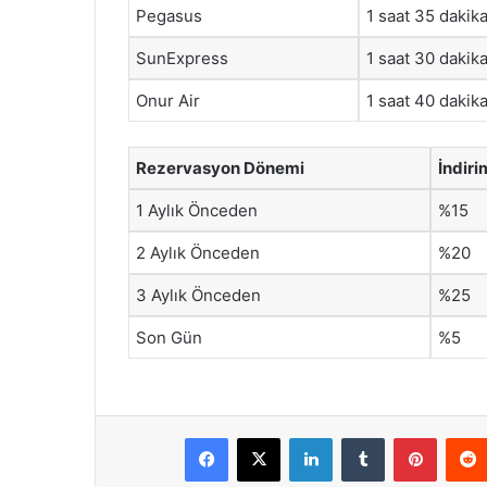
Pegasus
1 saat 35 dakik
SunExpress
1 saat 30 dakik
Onur Air
1 saat 40 dakik
Rezervasyon Dönemi
İndiri
1 Aylık Önceden
%15
2 Aylık Önceden
%20
3 Aylık Önceden
%25
Son Gün
%5
Facebook
X
LinkedIn
Tumblr
Pintere