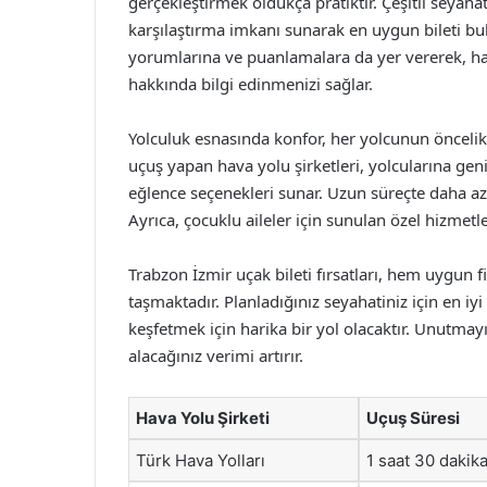
gerçekleştirmek oldukça pratiktir. Çeşitli seyahat s
karşılaştırma imkanı sunarak en uygun bileti bul
yorumlarına ve puanlamalara da yer vererek, ha
hakkında bilgi edinmenizi sağlar.
Yolculuk esnasında konfor, her yolcunun önceli
uçuş yapan hava yolu şirketleri, yolcularına geni
eğlence seçenekleri sunar. Uzun süreçte daha a
Ayrıca, çocuklu aileler için sunulan özel hizmetl
Trabzon İzmir uçak bileti fırsatları, hem uygun 
taşmaktadır. Planladığınız seyahatiniz için en iy
keşfetmek için harika bir yol olacaktır. Unutma
alacağınız verimi artırır.
Hava Yolu Şirketi
Uçuş Süresi
Türk Hava Yolları
1 saat 30 dakik