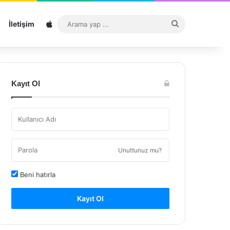
Sitemap
Arama
İletişim
yap
...
Kayıt Ol
Unuttunuz mu?
Beni hatırla
Kayıt Ol