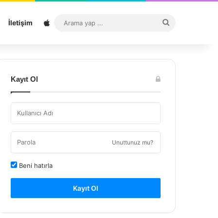
Sitemap
Arama
İletişim
yap
...
Kayıt Ol
Unuttunuz mu?
Beni hatırla
Kayıt Ol