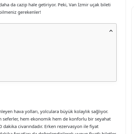
daha da cazip hale getiriyor. Peki, Van İzmir uçak bileti
 bilmeniz gerekenler!
nleyen hava yolları, yolculara büyük kolaylık sağlıyor.
en seferler, hem ekonomik hem de konforlu bir seyahat
 dakika civarındadır. Erken rezervasyon ile fiyat
ka fırsatları da değerlendirilerek uygun fiyatlı biletler