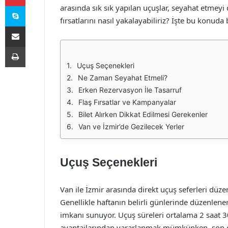
Skype
arasında sık sık yapılan uçuşlar, seyahat etmeyi 
fırsatlarını nasıl yakalayabiliriz? İşte bu konuda
E-Posta ile paylaş
Yazdır
Uçuş Seçenekleri
Ne Zaman Seyahat Etmeli?
Erken Rezervasyon İle Tasarruf
Flaş Fırsatlar ve Kampanyalar
Bilet Alırken Dikkat Edilmesi Gerekenler
Van ve İzmir’de Gezilecek Yerler
Uçuş Seçenekleri
Van ile İzmir arasında direkt uçuş seferleri düze
Genellikle haftanın belirli günlerinde düzenlen
imkanı sunuyor. Uçuş süreleri ortalama 2 saat 30
avantajlarından yararlanmak mümkünken, son daki