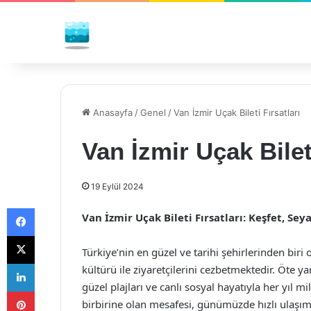
Anasayfa
/
Genel
/
Van İzmir Uçak Bileti Fırsatları
Van İzmir Uçak Bileti
19 Eylül 2024
Facebook
Van İzmir Uçak Bileti Fırsatları: Keşfet, Seya
X
Türkiye’nin en güzel ve tarihi şehirlerinden biri o
LinkedIn
kültürü ile ziyaretçilerini cezbetmektedir. Öte y
güzel plajları ve canlı sosyal hayatıyla her yıl mi
Pinterest
birbirine olan mesafesi, günümüzde hızlı ulaşım 