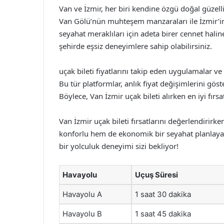
Van ve İzmir, her biri kendine özgü doğal güzellikl
Van Gölü’nün muhteşem manzaraları ile İzmir’in 
seyahat meraklıları için adeta birer cennet haline 
şehirde eşsiz deneyimlere sahip olabilirsiniz.
uçak bileti fiyatlarını takip eden uygulamalar ve 
Bu tür platformlar, anlık fiyat değişimlerini gö
Böylece, Van İzmir uçak bileti alırken en iyi fır
Van İzmir uçak bileti fırsatlarını değerlendirirk
konforlu hem de ekonomik bir seyahat planlayabi
bir yolculuk deneyimi sizi bekliyor!
Havayolu
Uçuş Süresi
Havayolu A
1 saat 30 dakika
Havayolu B
1 saat 45 dakika