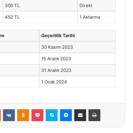
300 TL
Direkt
450 TL
1 Aktarma
nı
Geçerlilik Tarihi
30 Kasım 2023
15 Aralık 2023
31 Aralık 2023
1 Ocak 2024
st
Reddit
VKontakte
Odnoklassniki
Pocket
Skype
Messenger
E-Posta ile paylaş
Yazdır