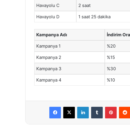
Havayolu C
2 saat
Havayolu D
1 saat 25 dakika
Kampanya Adı
İndirim Ora
Kampanya 1
%20
Kampanya 2
%15
Kampanya 3
%30
Kampanya 4
%10
Facebook
X
LinkedIn
Tumblr
Pintere