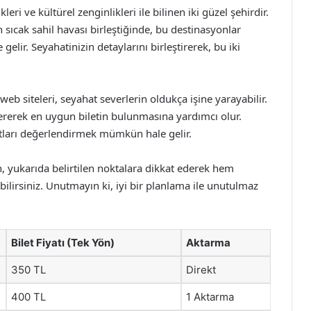
eri ve kültürel zenginlikleri ile bilinen iki güzel şehirdir.
sıcak sahil havası birleştiğinde, bu destinasyonlar
gelir. Seyahatinizin detaylarını birleştirerek, bu iki
web siteleri, seyahat severlerin oldukça işine yarayabilir.
stererek en uygun biletin bulunmasına yardımcı olur.
satları değerlendirmek mümkün hale gelir.
en, yukarıda belirtilen noktalara dikkat ederek hem
lirsiniz. Unutmayın ki, iyi bir planlama ile unutulmaz
Bilet Fiyatı (Tek Yön)
Aktarma
350 TL
Direkt
400 TL
1 Aktarma