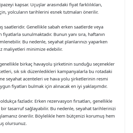
azeyi kapsar. Uçuşlar arasındaki fiyat farklılıkları,
in, yolcuların tarihlerini esnek tutmaları önerilir.
çuş saatleridir. Genellikle sabah erken saatlerde veya
 fiyatlarla sunulmaktadır. Bunun yanı sıra, haftanın
emlenebilir. Bu nedenle, seyahat planlarınızı yaparken
z maliyetleri minimize edebilir.
 genellikle birkaç havayolu şirketinin sunduğu seçenekler
etleri, sık sık düzenledikleri kampanyalarla bu rotadaki
nline seyahat acenteleri ve hava yolu şirketlerinin resmi
ygun fiyatları bulmak için alınacak en iyi yaklaşımdır.
ldukça fazladır. Erken rezervasyon fırsatları, genellikle
bir tasarruf sağlayabilir. Bu nedenle, seyahat tarihlerinizi
başlamanız önerilir. Böylelikle hem bütçenizi korumuş hem
uş olursunuz.