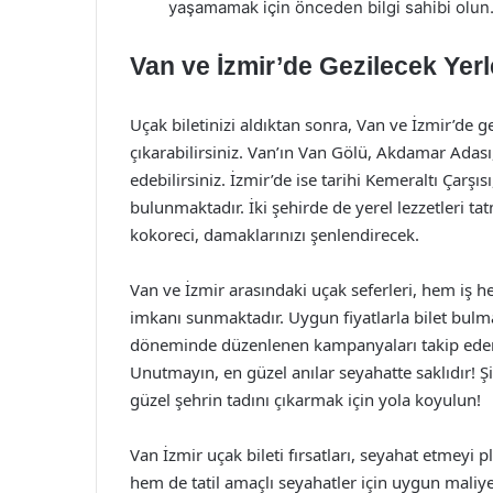
yaşamamak için önceden bilgi sahibi olun
Van ve İzmir’de Gezilecek Yerl
Uçak biletinizi aldıktan sonra, Van ve İzmir’de g
çıkarabilirsiniz. Van’ın Van Gölü, Akdamar Adası, 
edebilirsiniz. İzmir’de ise tarihi Kemeraltı Çarş
bulunmaktadır. İki şehirde de yerel lezzetleri t
kokoreci, damaklarınızı şenlendirecek.
Van ve İzmir arasındaki uçak seferleri, hem iş h
imkanı sunmaktadır. Uygun fiyatlarla bilet bulmak,
döneminde düzenlenen kampanyaları takip ederek
Unutmayın, en güzel anılar seyahatte saklıdır! Ş
güzel şehrin tadını çıkarmak için yola koyulun!
Van İzmir uçak bileti fırsatları, seyahat etmeyi p
hem de tatil amaçlı seyahatler için uygun maliye