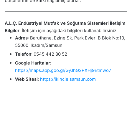
bütçelerine de katkı sağlamış olurlar.
A.L.Ç. Endüstriyel Mutfak ve Soğutma Sistemleri İletişim
Bilgileri
İletişim için aşağıdaki bilgileri kullanabilirsiniz:
Adres
: Baruthane, Ezine Sk. Park Evleri B Blok No:10,
55060 İlkadım/Samsun
Telefon
: 0545 442 80 52
Google Haritalar
:
https://maps.app.goo.gl/GyJhG2PXHj9Etmwo7
Web Sitesi
:
https://ikincielsamsun.com