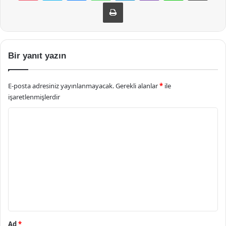
Yazdır
Bir yanıt yazın
E-posta adresiniz yayınlanmayacak.
Gerekli alanlar
*
ile
işaretlenmişlerdir
Y
o
r
u
m
*
Ad
*