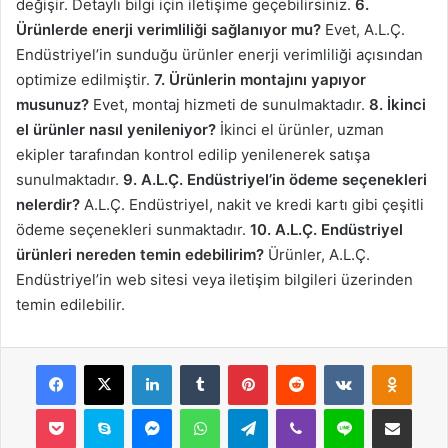
değişir. Detaylı bilgi için iletişime geçebilirsiniz.
6.
Ürünlerde enerji verimliliği sağlanıyor mu?
Evet, A.L.Ç.
Endüstriyel’in sunduğu ürünler enerji verimliliği açısından
optimize edilmiştir.
7. Ürünlerin montajını yapıyor
musunuz?
Evet, montaj hizmeti de sunulmaktadır.
8. İkinci
el ürünler nasıl yenileniyor?
İkinci el ürünler, uzman
ekipler tarafından kontrol edilip yenilenerek satışa
sunulmaktadır.
9. A.L.Ç. Endüstriyel’in ödeme seçenekleri
nelerdir?
A.L.Ç. Endüstriyel, nakit ve kredi kartı gibi çeşitli
ödeme seçenekleri sunmaktadır.
10. A.L.Ç. Endüstriyel
ürünleri nereden temin edebilirim?
Ürünler, A.L.Ç.
Endüstriyel’in web sitesi veya iletişim bilgileri üzerinden
temin edilebilir.
Facebook
X
LinkedIn
Tumblr
Pinterest
Reddit
VKontakte
Odnok
Pocket
Skype
Messenger
WhatsApp
Telegram
Viber
Line
E-Posta ile payla