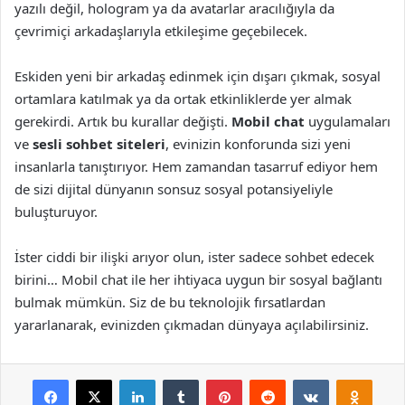
yazılı değil, hologram ya da avatarlar aracılığıyla da
çevrimiçi arkadaşlarıyla etkileşime geçebilecek.
Eskiden yeni bir arkadaş edinmek için dışarı çıkmak, sosyal
ortamlara katılmak ya da ortak etkinliklerde yer almak
gerekirdi. Artık bu kurallar değişti.
Mobil chat
uygulamaları
ve
sesli sohbet siteleri
, evinizin konforunda sizi yeni
insanlarla tanıştırıyor. Hem zamandan tasarruf ediyor hem
de sizi dijital dünyanın sonsuz sosyal potansiyeliyle
buluşturuyor.
İster ciddi bir ilişki arıyor olun, ister sadece sohbet edecek
birini… Mobil chat ile her ihtiyaca uygun bir sosyal bağlantı
bulmak mümkün. Siz de bu teknolojik fırsatlardan
yararlanarak, evinizden çıkmadan dünyaya açılabilirsiniz.
Facebook
X
LinkedIn
Tumblr
Pinterest
Reddit
VKontakte
Odnok