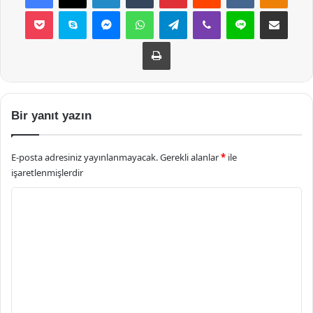
Pocket
Skype
Messenger
WhatsApp
Telegram
Viber
Line
E-Posta ile payla
Yazdır
Bir yanıt yazın
E-posta adresiniz yayınlanmayacak.
Gerekli alanlar
*
ile
işaretlenmişlerdir
Y
o
r
u
m
*